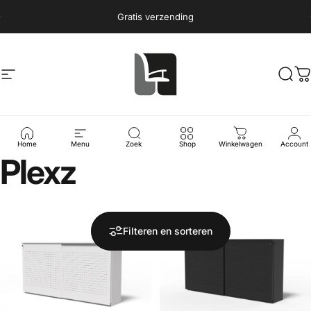
Ga naar inhoud
Diavoorstelling pauzeren
Gratis verzending
Site navigatie
Ergostoelonline.nl
Zoek
W
Collecties
Plexz
Home
Menu
Zoek
Shop
Winkelwagen
Account
Plexz
Filteren en sorteren