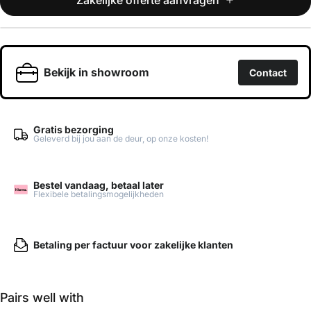
Zakelijke offerte aanvragen
Offerte aanvragen
Vul je gegevens in en we nemen contact met je op.
Bekijk in showroom
Contact
Naam
*
Gratis bezorging
Geleverd bij jou aan de deur, op onze kosten!
Bedrijfsnaam
*
Bestel vandaag, betaal later
Flexibele betalingsmogelijkheden
E-mailadres
*
Betaling per factuur voor zakelijke klanten
Telefoonnummer
Pairs well with