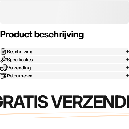
Aantal
*
Product beschrijving
Bericht
Beschrijving
Specificaties
Verzending
Retourneren
Offerte aanvragen
RATIS VERZEND